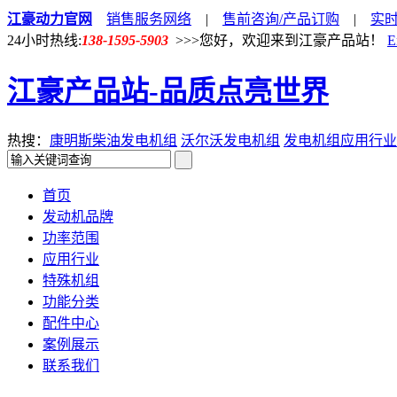
江豪动力官网
销售服务网络
|
售前咨询/产品订购
|
实
24小时热线:
138-1595-5903
>>>您好，欢迎来到江豪产品站！
E
江豪产品站-品质点亮世界
热搜：
康明斯柴油发电机组
沃尔沃发电机组
发电机组应用行业
首页
发动机品牌
功率范围
应用行业
特殊机组
功能分类
配件中心
案例展示
联系我们