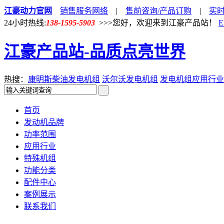
江豪动力官网
销售服务网络
|
售前咨询/产品订购
|
实
24小时热线:
138-1595-5903
>>>您好，欢迎来到江豪产品站！
E
江豪产品站-品质点亮世界
热搜：
康明斯柴油发电机组
沃尔沃发电机组
发电机组应用行业
首页
发动机品牌
功率范围
应用行业
特殊机组
功能分类
配件中心
案例展示
联系我们