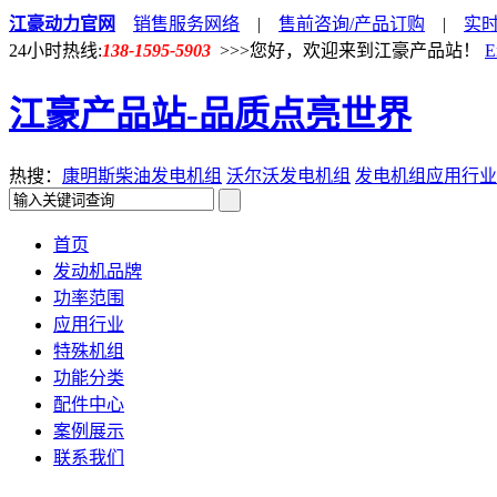
江豪动力官网
销售服务网络
|
售前咨询/产品订购
|
实
24小时热线:
138-1595-5903
>>>您好，欢迎来到江豪产品站！
E
江豪产品站-品质点亮世界
热搜：
康明斯柴油发电机组
沃尔沃发电机组
发电机组应用行业
首页
发动机品牌
功率范围
应用行业
特殊机组
功能分类
配件中心
案例展示
联系我们