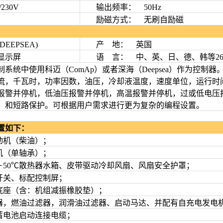
30V
输出频率： 50Hz
励磁方式： 无刷自励磁
EPSEA)
产 地： 英国
显示屏
语 言： 中、英、日、德、韩等26
中使用科迈（ComAp）或者深海（Deepsea）作为控制器
流，千瓦时，功率因数，油压，冷却液温度，速度单位，运行时
报警并停机，低油压报警并停机，高温报警并停机，过或低电压
，和短路保护。可根据用户需求进行更为复杂的编程设置。
置如下：
机（柴油）；
（单轴承）；
50℃散热器水箱、皮带驱动冷却风扇、风扇安全护罩；
关、标配控制屏；
座（含：机组减振橡胶垫）；
，燃油过滤器，润滑油过滤器、启动马达、并配有自充电发电
电池启动连接电缆；