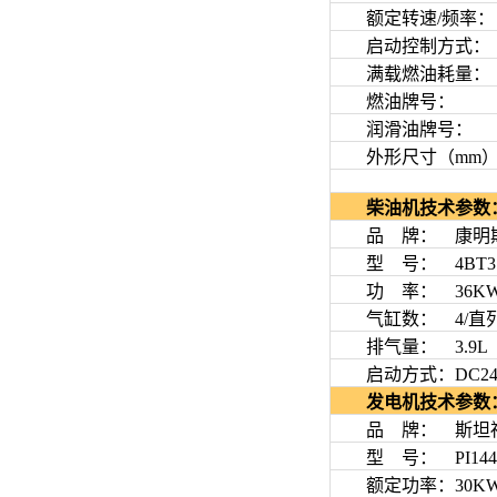
额定转速/频率： 150
启动控制方式：
满载燃油耗量： 201
燃油牌号： 0
润滑油牌号： SA
外形尺寸（mm）：170
柴油机技术参数
品 牌： 康明斯(Cu
型 号： 4BT3.9
功 率： 36KW/
气缸数： 4/直
排气量： 3.9L
启动方式：DC24
发电机技术参数
品 牌： 斯坦福(S
型 号： PI144
额定功率：30K