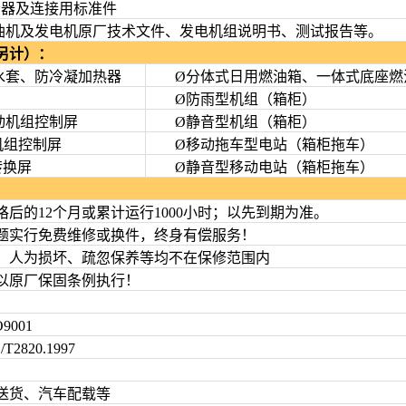
器及连接用标准件
机及发电机原厂技术文件、发电机组说明书、测试报告等。
另计）：
套、防冷凝加热器
Ø分体式日用燃油箱、一体式底座燃
Ø防雨型机组（箱柜）
机组控制屏
Ø静音型机组（箱柜）
机组控制屏
Ø移动拖车型电站（箱柜拖车）
转换屏
Ø静音型移动电站（箱柜拖车）
的12个月或累计运行1000小时；以先到期为准。
实行免费维修或换件，终身有偿服务！
人为损坏、疏忽保养等均不在保修范围内
原厂保固条例执行！
001
20.1997
货、汽车配载等