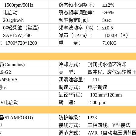
0rpm/50Hz
稳态频率调整率： ≤±2%
 电启动
瞬态频率调整率： ≤±5%
g/kw/h
频率稳定时间： 3sec
#轻柴油（常温）
频率波动率（%）：≤±0.5
E15W／40
噪声（LP7m）： 100dB（A）
0*720*1200
重 量： 710KG
：
mmins)
冷却方式： 封闭式水循环冷却
-G2
类 型： 四冲程，废气涡轮增压
45KVA
润滑油容量： 11L
列型
调速方式： 电子调速
缸径*行程： 102mm*120mm
V电启动
转 速： 1500rpm
：
TAMFORD)
防护等级： IP23
J
接线方式： 三相四线、Y型接法
W
调节方式： AVR（自动电压调节