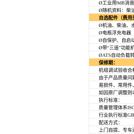
Ø工业用9dB消音
Ø随机资料：柴油
自选配件（费用
Ø机油、柴油、水
Ø电瓶浮充电器
Ø自保护、自启动
Ø带“三遥”功能
ØATS自动负载
保修期：
机组调试验收合格后
由于产品质量问题
易损件、常用件、
如因原厂调整则以
执行标准：
质量管理体系ISO9
行业执行标准GB/T28
配送方式：
上门自提、专车送