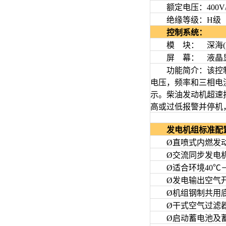
额定电压：400V/2
绝缘等级：H级
控制系统：
模 块： 深海(DE
屏 幕： 液晶
功能简介：该控制系统
电压，频率和三相电
示。柴油发动机超速
高或过低报警并停机
发电机组标准配
Ø直喷式内燃发动
Ø交流同步发电机
Ø适合环境40℃－
Ø发电输出空气开
Ø机组钢制共用底
Ø干式空气过滤器
Ø启动蓄电池及蓄