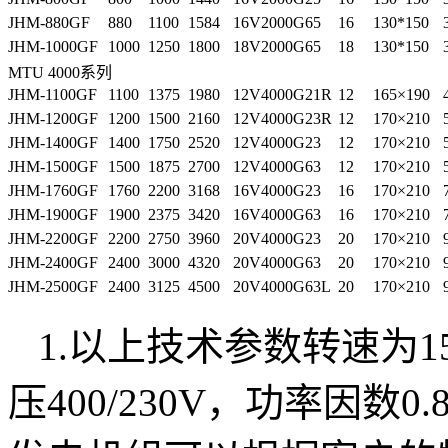
JHM-880GF
880
1100
1584
16V2000G65
16
130*150
JHM-1000GF
1000
1250
1800
18V2000G65
18
130*150
MTU 4000系列
JHM-1100GF
1100
1375
1980
12V4000G21R
12
165×190
JHM-1200GF
1200
1500
2160
12V4000G23R
12
170×210
JHM-1400GF
1400
1750
2520
12V4000G23
12
170×210
JHM-1500GF
1500
1875
2700
12V4000G63
12
170×210
JHM-1760GF
1760
2200
3168
16V4000G23
16
170×210
JHM-1900GF
1900
2375
3420
16V4000G63
16
170×210
JHM-2200GF
2200
2750
3960
20V4000G23
20
170×210
JHM-2400GF
2400
3000
4320
20V4000G63
20
170×210
JHM-2500GF
2400
3125
4500
20V4000G63L
20
170×210
1.以上技术参数转速为15
压400/230V，功率因数0