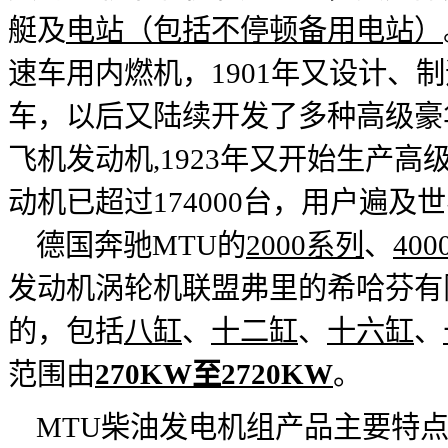
艇及
电站（包括不停顿备用电站）
速车用内燃机，1901年又设计、
车，以后又陆续开发了多种高级豪华
飞机发动机,1923年又开始生产
动机已超过174000台，用户遍及
德国奔驰MTU的
2000系列
、
40
发动机涡轮机联盟弗里的希哈芬有限
的，包括
八缸
、
十二缸
、
十六缸
、
范围由
270KW至2720KW
。
MTU柴油发电机组产品主要特