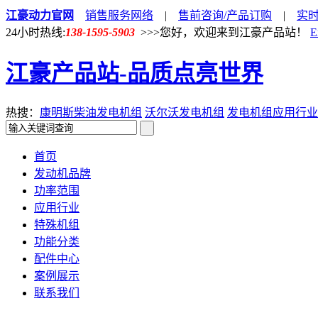
江豪动力官网
销售服务网络
|
售前咨询/产品订购
|
实
24小时热线:
138-1595-5903
>>>您好，欢迎来到江豪产品站！
E
江豪产品站-品质点亮世界
热搜：
康明斯柴油发电机组
沃尔沃发电机组
发电机组应用行业
首页
发动机品牌
功率范围
应用行业
特殊机组
功能分类
配件中心
案例展示
联系我们