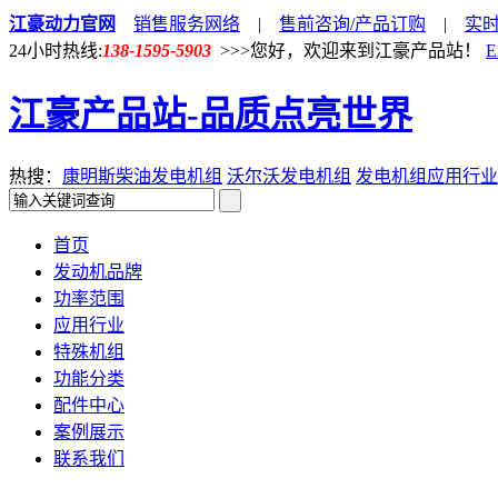
江豪动力官网
销售服务网络
|
售前咨询/产品订购
|
实
24小时热线:
138-1595-5903
>>>您好，欢迎来到江豪产品站！
E
江豪产品站-品质点亮世界
热搜：
康明斯柴油发电机组
沃尔沃发电机组
发电机组应用行业
首页
发动机品牌
功率范围
应用行业
特殊机组
功能分类
配件中心
案例展示
联系我们