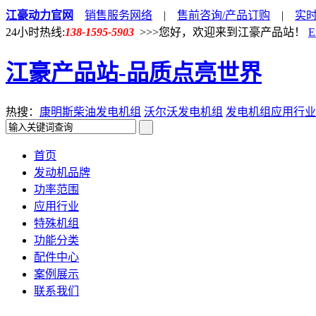
江豪动力官网
销售服务网络
|
售前咨询/产品订购
|
实
24小时热线:
138-1595-5903
>>>您好，欢迎来到江豪产品站！
E
江豪产品站-品质点亮世界
热搜：
康明斯柴油发电机组
沃尔沃发电机组
发电机组应用行业
首页
发动机品牌
功率范围
应用行业
特殊机组
功能分类
配件中心
案例展示
联系我们