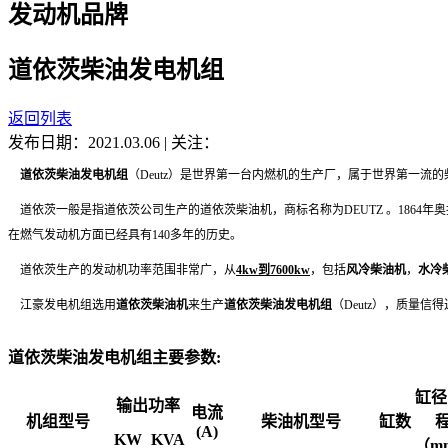
发动机品牌
道依茨柴油发电机组
返回列表
发布日期：2021.03.06
|
关注：
道依茨柴油发电机组
（Deutz）是世界第一台内燃机的生产厂，属于世界第一流
道依茨一般是指道依茨公司生产的道依茨柴油机，商标名称为DEUTZ 。186
在燃气发动机方面已经具有140多年的历史。
道依茨生产的发动机功率范围非常广，从
4kw到7600kw
，包括
风冷柴油机
，
水冷
江豪发电机组选用
道依茨柴油机
来生产
道依茨柴油发电机组
（Deutz），质量信
道依茨柴油发电机组主要参数:
缸径
输出功率
电流
机组型号
柴油机型号
缸数
(A)
KW
KVA
（m