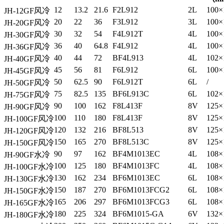
12
13.2
21.6
F2L912
2L
100×
JH-12GF风冷
20
22
36
F3L912
3L
100×
JH-20GF风冷
30
32
54
F4L912T
4L
100×
JH-30GF风冷
36
40
64.8
F4L912
4L
100×
JH-36GF风冷
40
44
72
BF4L913
4L
102×
JH-40GF风冷
45
56
81
F6L912
6L
100×
JH-45GF风冷
50
62.5
90
F6L912T
6L
/
JH-50GF风冷
75
82.5
135
BF6L913C
6L
102×
JH-75GF风冷
90
100
162
F8L413F
8V
125×
JH-90GF风冷
100
110
180
F8L413F
8V
125×
JH-100GF风冷
120
132
216
BF8L513
8V
125×
JH-120GF风冷
150
165
270
BF8L513C
8V
125×
JH-150GF风冷
90
97
162
BF4M1013EC
4L
108×
JH-90GF水冷
100
125
180
BF4M1013FC
4L
108×
JH-100GF水冷
130
162
234
BF6M1013EC
6L
108×
JH-130GF水冷
150
187
270
BF6M1013FCG2
6L
108×
JH-150GF水冷
165
206
297
BF6M1013FCG3
6L
108×
JH-165GF水冷
180
225
324
BF6M1015-GA
6V
132×
JH-180GF水冷