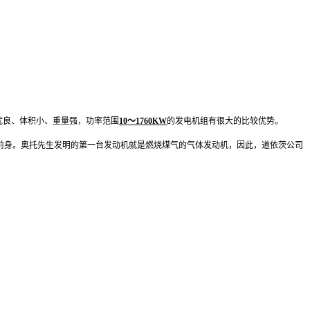
质优良、体积小、重量强，功率范围
10～1760KW
的发电机组有很大的比较优势。
的前身。奥托先生发明的第一台发动机就是燃烧煤气的气体发动机，因此，道依茨公司