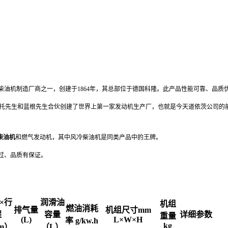
的柴油机制造厂商之一，创建于1864年，其总部位于德国科隆。此产品性能可靠、品
4年奥托先生和蓝根先生合伙创建了世界上第一家发动机生产厂，也就是今天道依茨公司
柴油机
和燃气发动机，其中风冷柴油机是同类产品中的王牌。
得过、品质有保证。
×行
润滑油
机组
燃油消耗
排气量
机组尺寸mm
程
容量
详细参数
重量
(L)
L×W×H
率 g/kw.h
kg
m）
（L）