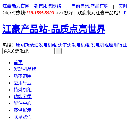
江豪动力官网
销售服务网络
|
售前咨询/产品订购
|
实
24小时热线:
138-1595-5903
>>>您好，欢迎来到江豪产品站！
E
江豪产品站-品质点亮世界
热搜：
康明斯柴油发电机组
沃尔沃发电机组
发电机组应用行业
首页
发动机品牌
功率范围
应用行业
特殊机组
功能分类
配件中心
案例展示
联系我们