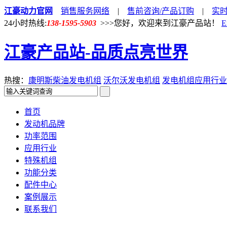
江豪动力官网
销售服务网络
|
售前咨询/产品订购
|
实
24小时热线:
138-1595-5903
>>>您好，欢迎来到江豪产品站！
E
江豪产品站-品质点亮世界
热搜：
康明斯柴油发电机组
沃尔沃发电机组
发电机组应用行业
首页
发动机品牌
功率范围
应用行业
特殊机组
功能分类
配件中心
案例展示
联系我们