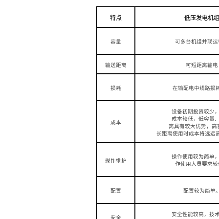
特点
低压发电机
容量
可多台机组并联运
输送距离
可短距离输电
损耗
在输配电中线路损
设备初期投资较少
成本较低，低容量
成本
离具有较大优势，高
长距离使用时成本将远远
操作使用较为简单
操作维护
作使用人员要求较
配置
配置较为简单
安全性能较高，技
安全