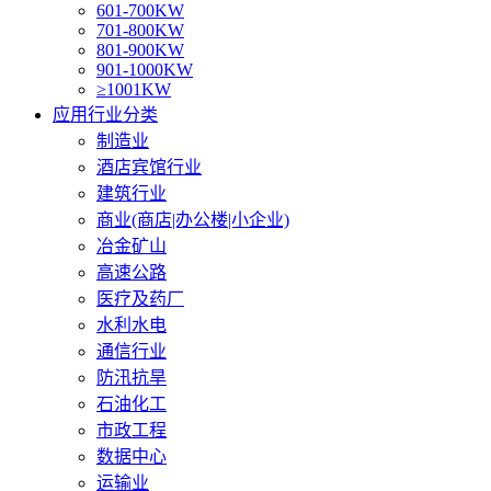
601-700KW
701-800KW
801-900KW
901-1000KW
≥1001KW
应用行业分类
制造业
酒店宾馆行业
建筑行业
商业(商店|办公楼|小企业)
冶金矿山
高速公路
医疗及药厂
水利水电
通信行业
防汛抗旱
石油化工
市政工程
数据中心
运输业