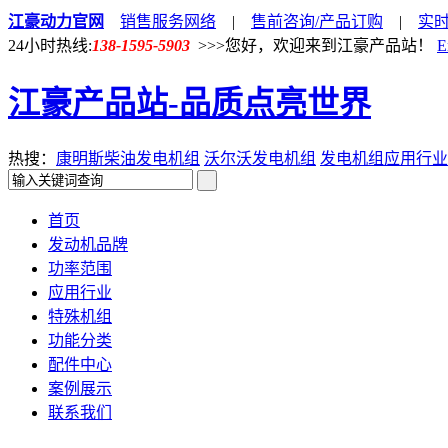
江豪动力官网
销售服务网络
|
售前咨询/产品订购
|
实
24小时热线:
138-1595-5903
>>>您好，欢迎来到江豪产品站！
E
江豪产品站-品质点亮世界
热搜：
康明斯柴油发电机组
沃尔沃发电机组
发电机组应用行业
首页
发动机品牌
功率范围
应用行业
特殊机组
功能分类
配件中心
案例展示
联系我们